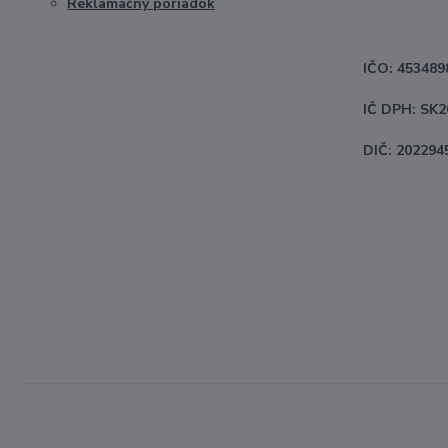
Reklamačný poriadok
IČO: 453489
IČ DPH: SK
DIČ: 202294