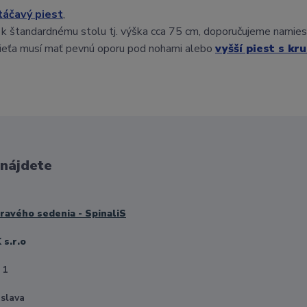
táčavý
piest
,
ťa k štandardnému stolu tj. výška cca 75 cm, doporučujeme namie
dieťa musí mať pevnú oporu pod nohami alebo
vyšší piest s k
 nájdete
avého sedenia - SpinaliS
s.r.o
 1
islava