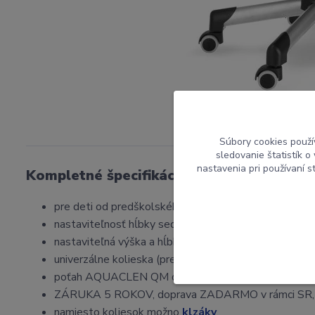
Súbory cookies použí
sledovanie štatistík 
nastavenia pri používaní 
Kompletné špecifikácie
pre deti od predškolského veku do dospelosti,
nastaviteľnosť hĺbky sedenia v 4 stupňoch,
nastaviteľná výška a hĺbka sedu,
univerzálne kolieska (pre koberce i podlahy),
poťah AQUACLEN QM dodanie 10-14dní,
ZÁRUKA 5 ROKOV, doprava ZADARMO v rámci SR,
namiesto koliesok možno
klzáky
,