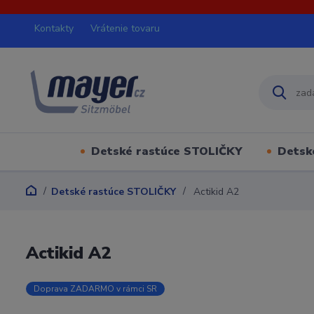
Kontakty
Vrátenie tovaru
Detské rastúce STOLIČKY
Detsk
Detské rastúce STOLIČKY
Actikid A2
Actikid A2
Doprava ZADARMO v rámci SR