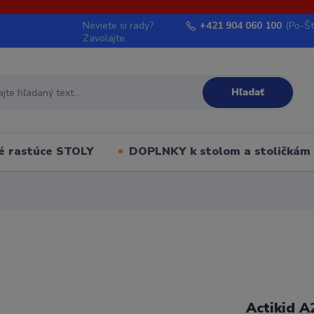
Neviete si rady?
+421 904 060 100
(Po-Št
Zavolajte.
Hľadať
é rastúce STOLY
DOPLNKY k stolom a stoličkám
Actikid A