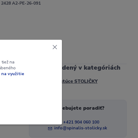
2428 A2-PE-26-091
tiež na
Tovar zaradený v kategóriách
ľúbeného
 na využitie
Detské rastúce STOLIČKY
Potrebujete poradiť?
+421 904 060 100
info@spinalis-stolicky.sk