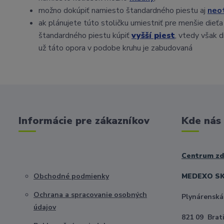
možno dokúpiť namiesto štandardného piestu aj
neo
ak plánujete túto stoličku umiestniť pre menšie die
štandardného piestu kúpiť
vyšší piest
, vtedy však 
už táto opora v podobe kruhu je zabudovaná
Informácie pre zákazníkov
Kde nás
Centrum zdr
Obchodné podmienky
MEDEXO SK 
Ochrana a spracovanie osobných
Plynárenská
údajov
821 09 Brat