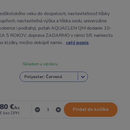
redškolského veku do dospelosti, nastaviteľnosť hĺbky
tupňoch, nastaviteľná výška a hĺbka sedu, univerzálne
e koberce i podlahy), poťah AQUACLEN QM dodanie 10-
KA 5 ROKOV, doprava ZADARMO v rámci SR, namiesto
o klzáky, možno dokúpiť namie...
celý popis
Skladom u výrobcu
80 €
/
ks
Pridať do košíka
 €
bez DPH