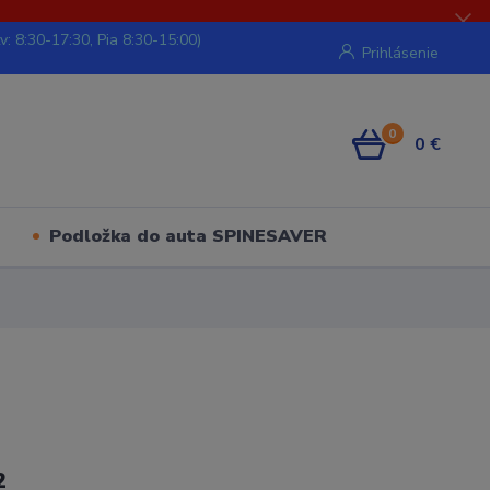
v: 8:30-17:30, Pia 8:30-15:00)
Prihlásenie
0
0 €
Podložka do auta SPINESAVER
2