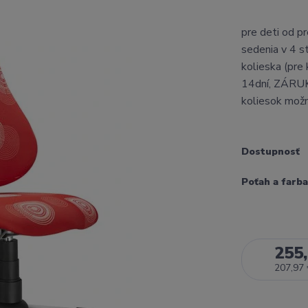
pre deti od p
sedenia v 4 s
kolieska (pr
14dní, ZÁRU
koliesok možn
Dostupnosť
Poťah a farba
255,
207,97