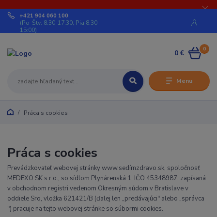
+421 904 060 100
(Po-Štv: 8:30-17:30, Pia 8:30-
15:00)
0
0 €
Menu
Práca s cookies
Práca s cookies
Prevádzkovateľ webovej stránky www.sedímzdravo.sk, spoločnosť
MEDEXO SK s.r.o., so sídlom Plynárenská 1, IČO 45348987, zapísaná
v obchodnom registri vedenom Okresným súdom v Bratislave v
oddiele Sro, vložka 621421/B (ďalej len „predávajúci" alebo „správca
") pracuje na tejto webovej stránke so súbormi cookies.