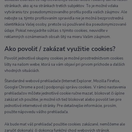
stránkach, ako aj na stránkach tretích subjektov. To je možné vďaka
vytváraniu tzv. pseudonymizovaného profilu podľa vašich záujmov. Ale
nebojte sa, týmto profilovaním spravidla nie je možná bezprostredná
identifikácia Vašej osoby, pretože sú používané iba pseudonymizované
údaje. Pokiaľ nevyjadríte súhlas s týmito cookies, neuvidíte v
reklamných oznámeniach obsah šitý na mieru Vašim záujmom.
Ako povoliť / zakázať využitie cookies?
Povoliť jednotlivé skupiny cookies je možné prostredníctvom cookies
lišty na našom webe, ktorá sa vám objaví pri prvom príchode a ďalších
vhodných situáciách.
Štandardné webové prehliadače (Internet Explorer, Mozilla Firefox,
Google Chrome a pod.) podporujú správu cookies. V rámci nastavenia
prehliadačov môžete jednotlivé cookie ručne mazať, blokovať či úplne
zakázať ich použitie, je možné ich tiež blokovať alebo povoliť len pre
jednotlivé internetové stránky. Pre detailnejšie informácie, prosím,
použite nápovedu vášho prehliadača.
Ak bude mať váš prehliadač použitie cookies zakázané, nemôžeme ale
zaručiť dokonalý, či dokonca funkčný chod webových stránok.