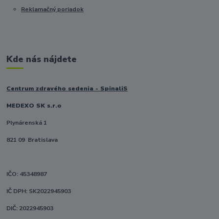
Reklamačný poriadok
Kde nás nájdete
Centrum zdravého sedenia - SpinaliS
MEDEXO SK s.r.o
Plynárenská 1
821 09 Bratislava
IČO: 45348987
IČ DPH: SK2022945903
DIČ: 2022945903