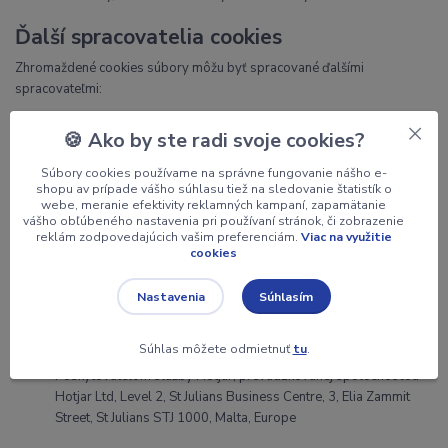
Ďalší spracovatelia cookies
Zhromaždené cookies súbory môžu byť spracované ďalšími
spracovateľmi:
Poskytovateľom služby Google Analytics, prevádzkovanej
🍪 Ako by ste radi svoje cookies?
spoločnosťou Google Inc., sídlom 1600 Amphitheatre Parkway,
Mountain View, CA 94043, USA
Súbory cookies používame na správne fungovanie nášho e-
Poskytovateľom služby Google Ads, prevádzkovanej
shopu av prípade vášho súhlasu tiež na sledovanie štatistík o
webe, meranie efektivity reklamných kampaní, zapamätanie
spoločnosťou Google Inc., sídlom 1600 Amphitheatre Parkway,
vášho obľúbeného nastavenia pri používaní stránok, či zobrazenie
Mountain View, CA 94043, USA
reklám zodpovedajúcich vašim preferenciám.
Viac na využitie
Poskytovateľom služby Facebook Ads, prevádzkovanej
cookies
spoločnosťou Facebook Inc., sídlom 1601 Willow Road, Menlo
Park, CA 94025, USA
Súhlasím
Nastavenia
Poskytovateľom služby Sklik, prevádzkovanej spoločnosťou
Seznam.cz, a.s., sídlom Radlická 3294/10, 150 00, Praha 5 –
Súhlas môžete odmietnuť
tu
.
Smíchov
Poskytovateľom služby Hotjar, prevádzkovanej spoločnosťou
Hotjar Ltd, Level 2, St Julians Business Centre, 3, Elia Zammit
Street, St Julians STJ 1000, Malta, Europe