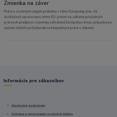
Zmienka na záver
Práca s osobnými údajmi prebieha v rámci Európskej únie. Ak
dochádza k spracovaniu mimo EÚ, potom na základe príslušných
právnych predpisov (výnimky schválené Európskou úniou, prípadne po
splnení ďalších požiadaviek na bezpečnosť práce s dátami).
Informácie pre zákazníkov
Obchodné podmienky
Ochrana a spracovanie osobných údajov