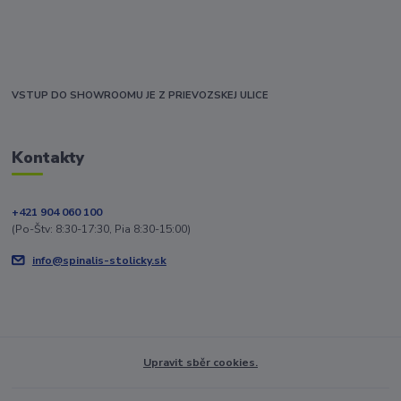
VSTUP DO SHOWROOMU JE Z PRIEVOZSKEJ ULICE
Kontakty
+421 904 060 100
(Po-Štv: 8:30-17:30, Pia 8:30-15:00)
info@spinalis-stolicky.sk
Upravit sběr cookies.