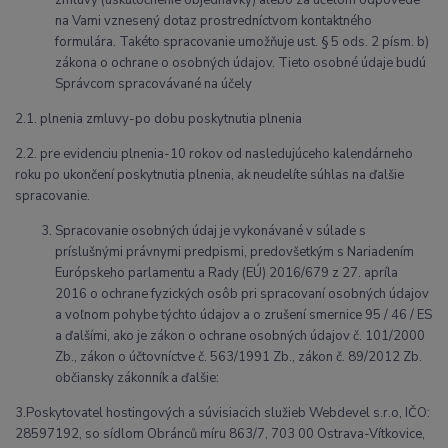
zmluvy (uskutočnenie objednávky) alebo za účelom odpovede
na Vami vznesený dotaz prostredníctvom kontaktného
formulára. Takéto spracovanie umožňuje ust. § 5 ods. 2 písm. b)
zákona o ochrane o osobných údajov. Tieto osobné údaje budú
Správcom spracovávané na účely
2.1. plnenia zmluvy-po dobu poskytnutia plnenia
2.2. pre evidenciu plnenia-10 rokov od nasledujúceho kalendárneho
roku po ukončení poskytnutia plnenia, ak neudelíte súhlas na ďalšie
spracovanie.
Spracovanie osobných údaj je vykonávané v súlade s
príslušnými právnymi predpismi, predovšetkým s Nariadením
Európskeho parlamentu a Rady (EÚ) 2016/679 z 27. apríla
2016 o ochrane fyzických osôb pri spracovaní osobných údajov
a voľnom pohybe týchto údajov a o zrušení smernice 95 / 46 / ES
a ďalšími, ako je zákon o ochrane osobných údajov č. 101/2000
Zb., zákon o účtovníctve č. 563/1991 Zb., zákon č. 89/2012 Zb.
občiansky zákonník a ďalšie:
3.Poskytovatel hostingových a súvisiacich služieb Webdevel s.r.o, IČO:
28597192, so sídlom Obránců míru 863/7, 703 00 Ostrava-Vítkovice,