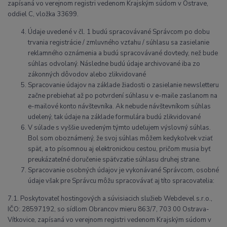
zapísaná vo verejnom registri vedenom Krajským súdom v Ostrave,
oddiel C, vložka 33699.
Údaje uvedené v čl. 1 budú spracovávané Správcom po dobu
trvania registrácie / zmluvného vzťahu / súhlasu sa zasielanie
reklamného oznámenia a budú spracovávané dovtedy, než bude
súhlas odvolaný. Následne budú údaje archivované iba zo
zákonných dôvodov alebo zlikvidované
Spracovanie údajov na základe žiadosti o zasielanie newsletteru
začne prebiehať až po potvrdení súhlasu v e-maile zaslanom na
e-mailové konto návštevníka. Ak nebude návštevníkom súhlas
udelený, tak údaje na základe formulára budú zlikvidované
V súlade s vyššie uvedeným týmto udeľujem výslovný súhlas.
Bol som oboznámený, že svoj súhlas môžem kedykoľvek vziať
späť, a to písomnou aj elektronickou cestou, pričom musia byť
preukázateľné doručenie späťvzatie súhlasu druhej strane.
Spracovanie osobných údajov je vykonávané Správcom, osobné
údaje však pre Správcu môžu spracovávať aj títo spracovatelia:
7.1. Poskytovateľ hostingových a súvisiacich služieb Webdevel s.r.o.,
IČO: 28597192, so sídlom Obrancov mieru 863/7, 703 00 Ostrava-
Vítkovice, zapísaná vo verejnom registri vedenom Krajským súdom v