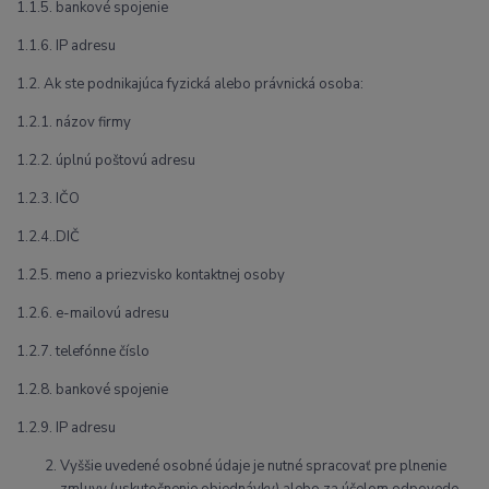
1.1.5. bankové spojenie
1.1.6. IP adresu
1.2. Ak ste podnikajúca fyzická alebo právnická osoba:
1.2.1. názov firmy
1.2.2. úplnú poštovú adresu
1.2.3. IČO
1.2.4..DIČ
1.2.5. meno a priezvisko kontaktnej osoby
1.2.6. e-mailovú adresu
1.2.7. telefónne číslo
1.2.8. bankové spojenie
1.2.9. IP adresu
Vyššie uvedené osobné údaje je nutné spracovať pre plnenie