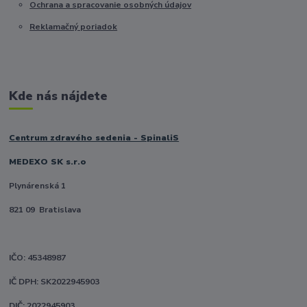
Ochrana a spracovanie osobných údajov
Reklamačný poriadok
Kde nás nájdete
Centrum zdravého sedenia - SpinaliS
MEDEXO SK s.r.o
Plynárenská 1
821 09 Bratislava
IČO: 45348987
IČ DPH: SK2022945903
DIČ: 2022945903