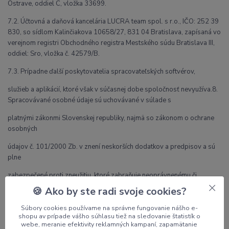
Ostrave, oddiel C, vložka 33699.
7.2. Účtovná a daňová kancelária LUCRA team spol. s r.o., IČO: 252 39
830, so sídlom Kalinčiakova 10658/27, 831 04 Bratislava, zapísaná vo
verejnom registri Obchodného registra Mestského súdu Bratislava III,
oddiel: Sro, vložka č. 42579/B.
7.3. Prípadne ďalší poskytovatelia spracovateľských softvérov,
služieb a aplikácií, ktoré však v súčasnej dobe spoločnosť nevyužíva.8.
Spracovávané osobné údaje sú uchovávané v súlade s
platnými zákonmi Slovenskej republiky, najmä so zákonom o ochrane
osobných
údajov č. 101/2000 Zb. v znení neskorších dodatkov a predpisov a sú
plne
zabezpečené proti zneužitiu, ktoré zabraňuje neoprávnenému či
náhodnému
🍪 Ako by ste radi svoje cookies?
prístupu k týmto osobným dátam a súčasne k ich zneužitiu. V súčasnej
Súbory cookies používame na správne fungovanie nášho e-
dobe
shopu av prípade vášho súhlasu tiež na sledovanie štatistík o
webe, meranie efektivity reklamných kampaní, zapamätanie