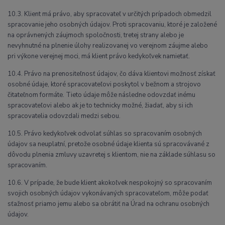
10.3. Klient má právo, aby spracovateľ v určitých prípadoch obmedzil
spracovanie jeho osobných údajov. Proti spracovaniu, ktoré je založené
na oprávnených záujmoch spoločnosti, tretej strany alebo je
nevyhnutné na plnenie úlohy realizovanej vo verejnom záujme alebo
pri výkone verejnej moci, má klient právo kedykoľvek namietať.
10.4. Právo na prenositeľnosť údajov, čo dáva klientovi možnosť získať
osobné údaje, ktoré spracovateľovi poskytol v bežnom a strojovo
čitateľnom formáte. Tieto údaje môže následne odovzdať inému
spracovateľovi alebo ak je to technicky možné, žiadať, aby si ich
spracovatelia odovzdali medzi sebou.
10.5. Právo kedykoľvek odvolať súhlas so spracovaním osobných
údajov sa neuplatní, pretože osobné údaje klienta sú spracovávané z
dôvodu plnenia zmluvy uzavretej s klientom, nie na základe súhlasu so
spracovaním.
10.6. V prípade, že bude klient akokoľvek nespokojný so spracovaním
svojich osobných údajov vykonávaných spracovateľom, môže podať
sťažnosť priamo jemu alebo sa obrátiť na Úrad na ochranu osobných
údajov.