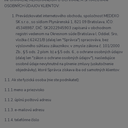
INFORMAČNÉ MEMORANDUM O OCHRANE A SPRACOVANÍ
OSOBNÝCH ÚDAJOV KLIENTOV:
Prevádzkovateľ internetového obchodu, spoločnosť MEDEXO
SK s.r.o., so sídlom Plynárenská 1, 821 09 Bratislava, IČO:
45348987, DIČ: SK2022945903 zapísaná v obchodnom
registri vedenom na Okresnom súde Bratislava I, Oddiel: Sro,
vložka č.62421/B (ďalej len "Správca") spracováva, bez
výslovného súhlasu zákazníkov, v zmysle zákona č. 101/2000
Zb., § 5 ods. 2 písm. b) a § 5 ods. 6., o ochrane osobných údajov
(ďalej len "zákon o ochrane osobných údajov"), nasledujúce
osobné údaje nevyhnutné na plnenie zmluvy (uskutočnenie
objednávky), ktoré Správca získava iba od samotných klientov:
1.1. Ak ste fyzická osoba (nie ste podnikateľ):
1.1.1 meno a priezvisko
1.1.2. úplnú poštovú adresu
1.1.3. e-mailovú adresu
1.1.4. telefónne číslo