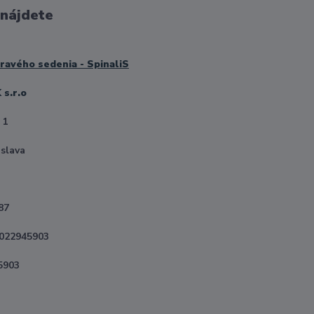
 nájdete
avého sedenia - SpinaliS
s.r.o
 1
islava
87
2022945903
5903