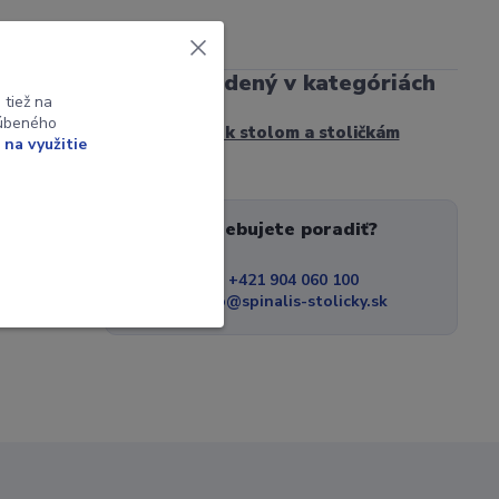
Tovar zaradený v kategóriách
tiež na
ľúbeného
DOPLNKY k stolom a stoličkám
 na využitie
Potrebujete poradiť?
+421 904 060 100
info@spinalis-stolicky.sk
 + 17,00