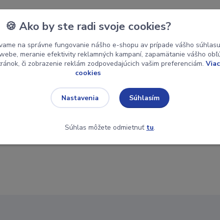
🍪 Ako by ste radi svoje cookies?
vame na správne fungovanie nášho e-shopu av prípade vášho súhlasu 
o webe, meranie efektivity reklamných kampaní, zapamätanie vášho ob
stránok, či zobrazenie reklám zodpovedajúcich vašim preferenciám.
Viac
cookies
Súhlasím
Nastavenia
Súhlas môžete odmietnuť
tu
.
. bez stoličky, upozorňujeme na zmenu ceny: 19,50 € s DPH