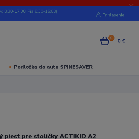
v: 8:30-17:30, Pia 8:30-15:00)
Prihlásenie
0
0 €
Podložka do auta SPINESAVER
 piest pre stoličky ACTIKID A2