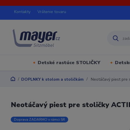
Kontakty
Vrátenie tovaru
Detské rastúce STOLIČKY
Detsk
DOPLNKY k stolom a stoličkám
Neotáčavý piest pre 
Neotáčavý piest pre stoličky ACT
Doprava ZADARMO v rámci SR