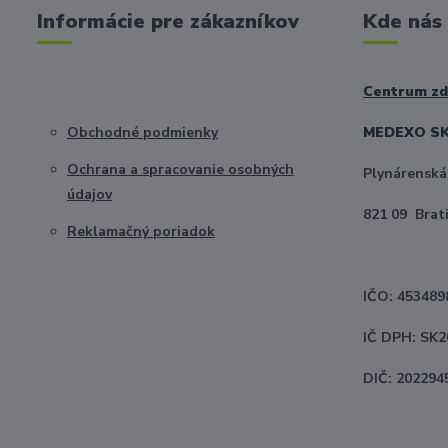
Informácie pre zákazníkov
Kde nás
Centrum zdr
Obchodné podmienky
MEDEXO SK 
Ochrana a spracovanie osobných
Plynárenská
údajov
821 09 Brat
Reklamačný poriadok
IČO: 453489
IČ DPH: SK
DIČ: 202294