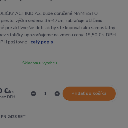
LIČKY ACTIKID A2, bude doručené NAMIESTO
piestu, výška sedenia 35-47cm, zabraňuje otáčaniu
dné pre aktívnejšie deti, ak by ste kupovali ako samostatný
 bez stoličky, upozorňujeme na zmenu ceny: 19,50 € s DPH
 DPH poštovné
celý popis
Skladom u výrobcu
0 €
/
ks
Pridať do košíka
bez DPH
PN 2428 SET