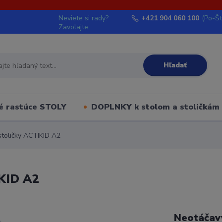
Neviete si rady?
+421 904 060 100
(Po-Št
Zavolajte.
Hľadať
é rastúce STOLY
DOPLNKY k stolom a stoličkám
stoličky ACTIKID A2
IKID A2
Neotáčavý