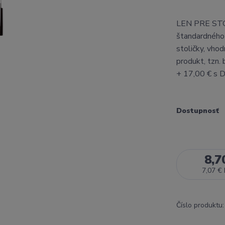
LEN PRE STO
štandardného 
stoličky, vho
produkt, tzn.
+ 17,00 € s
Dostupnosť
8,7
7,07 €
Číslo produktu: