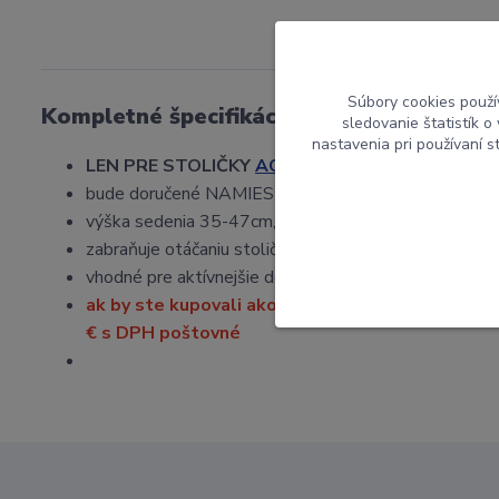
Súbory cookies použí
Kompletné špecifikácie
sledovanie štatistík 
nastavenia pri používaní 
LEN PRE STOLIČKY
ACTIKID A2
,
bude doručené NAMIESTO štandardného piestu,
výška sedenia 35-47cm,
zabraňuje otáčaniu stoličky,
vhodné pre aktívnejšie deti,
ak by ste kupovali ako samostatný produkt, tzn
€ s DPH poštovné