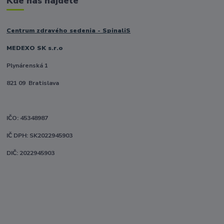
Kde nás nájdete
Centrum zdravého sedenia - SpinaliS
MEDEXO SK s.r.o
Plynárenská 1
821 09 Bratislava
IČO: 45348987
IČ DPH: SK2022945903
DIČ: 2022945903