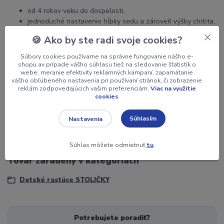
od 4 rokov veku do dospelosti,
jednoduché nastavenie hĺbky sedu a zároveň výšky chrbta,
univerzálne kolieska (koberce i tvrdé podlahy) s
🍪 Ako by ste radi svoje cookies?
automatickou bezpečnostnou brzdou,
ľahká, pevná konštrukcia,
Súbory cookies používame na správne fungovanie nášho e-
priedušná sieťovina,
shopu av prípade vášho súhlasu tiež na sledovanie štatistík o
webe, meranie efektivity reklamných kampaní, zapamätanie
namiesto koliesok možno
klzáky
,
vášho obľúbeného nastavenia pri používaní stránok, či zobrazenie
90% recyklovateľný materiál,
reklám zodpovedajúcich vašim preferenciám.
Viac na využitie
ZÁRUKA 5 ROKOV,
cookies
doprava ZADARMO v rámci SR,
možno dokúpiť
vyšší piest
, alebo
vyšší piest s kruhom
Súhlasím
Nastavenia
pod nohy
Súhlas môžete odmietnuť
tu
.
Tovar zaradený v kategóriách
Detské rastúce STOLIČKY
Potrebujete poradiť?