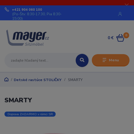
+421 904 060 100
(Po-Štv: 8:30-17:30, Pia 8:30-
15:00)
0
0 €
Menu
Detské rastúce STOLIČKY
SMARTY
SMARTY
Doprava ZADARMO v rámci SR