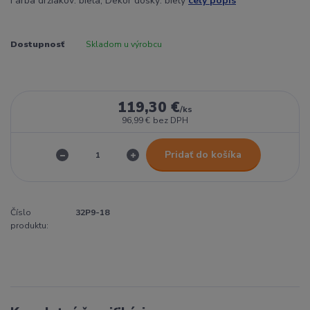
Farba držiakov: biela, Dekor dosky: biely
celý popis
Dostupnosť
Skladom u výrobcu
119,30 €
/
ks
96,99 €
bez DPH
Pridať do košíka
Číslo
32P9-18
produktu: