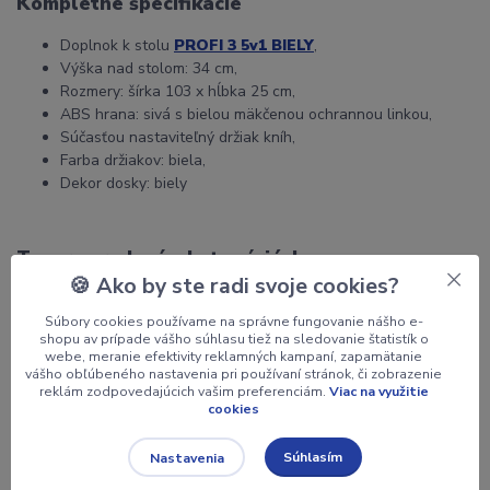
Kompletné špecifikácie
Doplnok k stolu
PROFI 3 5v1 BIELY
,
Výška nad stolom: 34 cm,
Rozmery: šírka 103 x hĺbka 25 cm,
ABS hrana: sivá s bielou mäkčenou ochrannou linkou,
Súčasťou nastaviteľný držiak kníh,
Farba držiakov: biela,
Dekor dosky: biely
Tovar zaradený v kategóriách
🍪 Ako by ste radi svoje cookies?
DOPLNKY k stolom a stoličkám
Súbory cookies používame na správne fungovanie nášho e-
shopu av prípade vášho súhlasu tiež na sledovanie štatistík o
webe, meranie efektivity reklamných kampaní, zapamätanie
vášho obľúbeného nastavenia pri používaní stránok, či zobrazenie
Potrebujete poradiť?
reklám zodpovedajúcich vašim preferenciám.
Viac na využitie
cookies
+421 904 060 100
info@spinalis-stolicky.sk
Súhlasím
Nastavenia