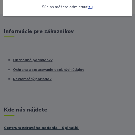
Súhlas môžete odmietnuť
tu
.
Informácie pre zákazníkov
Obchodné podmienky
Ochrana a spracovanie osobných údajov
Reklamačný poriadok
Kde nás nájdete
Centrum zdravého sedenia - SpinaliS