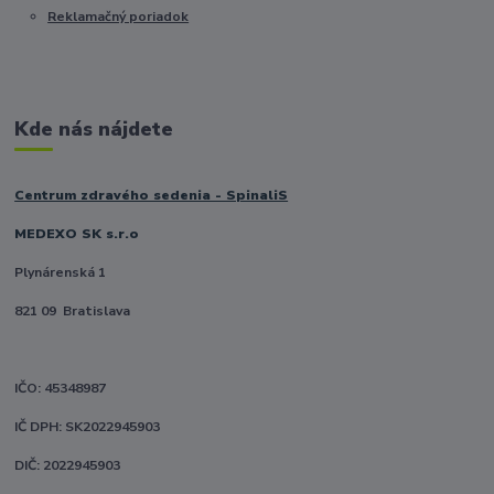
Reklamačný poriadok
Kde nás nájdete
Centrum zdravého sedenia - SpinaliS
MEDEXO SK s.r.o
Plynárenská 1
821 09 Bratislava
IČO: 45348987
IČ DPH: SK2022945903
DIČ: 2022945903