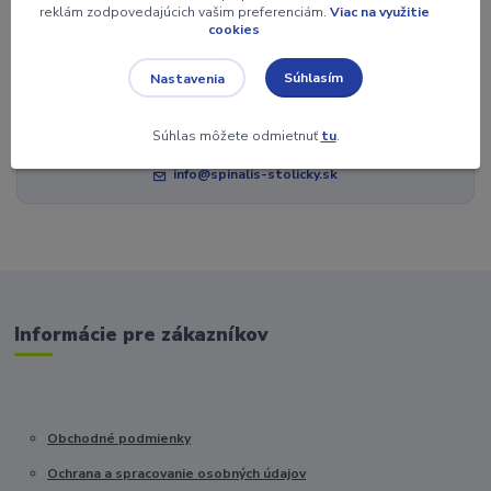
reklám zodpovedajúcich vašim preferenciám.
Viac na využitie
DOPLNKY k stolom a stoličkám
cookies
Súhlasím
Nastavenia
Potrebujete poradiť?
Súhlas môžete odmietnuť
tu
.
+421 904 060 100
info@spinalis-stolicky.sk
Informácie pre zákazníkov
Obchodné podmienky
Ochrana a spracovanie osobných údajov