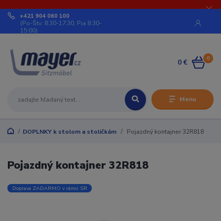
+421 904 060 100
(Po-Štv: 8:30-17:30, Pia 8:30-
15:00)
0
0 €
Menu
DOPLNKY k stolom a stoličkám
Pojazdný kontajner 32R818
Pojazdný kontajner 32R818
Doprava ZADARMO v rámci SR