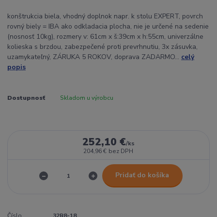
konštrukcia biela, vhodný doplnok napr. k stolu EXPERT, povrch
rovný biely = IBA ako odkladacia plocha, nie je určené na sedenie
(nosnosť 10kg), rozmery v: 61cm x š:39cm x h:55cm, univerzálne
kolieska s brzdou, zabezpečené proti prevrhnutiu, 3x zásuvka,
uzamykateľný, ZÁRUKA 5 ROKOV, doprava ZADARMO...
celý
popis
Dostupnosť
Skladom u výrobcu
252,10 €
/
ks
204,96 €
bez DPH
Pridať do košíka
Číslo
32R8-18