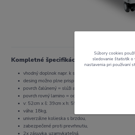
Súbory cookies použí
Kompletné špecifikácie
sledovanie štatistík 
nastavenia pri používaní 
vhodný doplnok napr. k stolu
JUNIOR
alebo
PROFI 
desing možno plne prispôsobiť stolu,
povrch čalúnený = slúži ako sedadlo (nosnosť 80kg),
povrch rovný lamino = odkladacia plocha - nie je urče
v: 52cm x š: 39cm x h: 55cm,
váha: 18kg,
univerzálne kolieska s brzdou,
zabezpečené proti prevrhnutiu,
2x zásuvka, uzamykateľná,