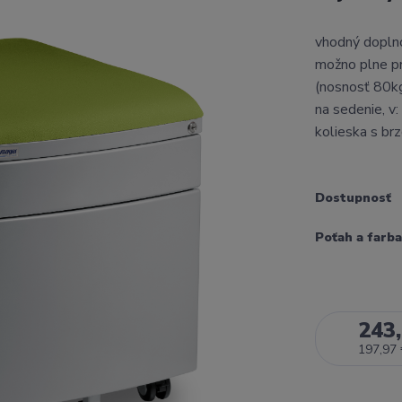
vhodný dopln
možno plne pr
(nosnosť 80kg
na sedenie, v
kolieska s br
Dostupnosť
Poťah a farba
243,
197,97