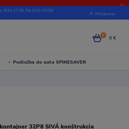
v: 8:30-17:30, Pia 8:30-15:00)
Prihlásenie
0
0 €
Podložka do auta SPINESAVER
kontajner 32P8 SIVÁ konštrukcia