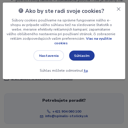
sedenie,
🍪 Ako by ste radi svoje cookies?
v: 52cm x š: 39cm x h: 55cm,
váha: 18kg,
Súbory cookies používame na správne fungovanie nášho e-
univerzálne kolieska s brzdou,
shopu av prípade vášho súhlasu tiež na sledovanie štatistík o
webe, meranie efektivity reklamných kampaní, zapamätanie
zabezpečené proti prevrhnutiu,
vášho obľúbeného nastavenia pri používaní stránok, či zobrazenie
2x zásuvka, uzamykateľná,
reklám zodpovedajúcich vašim preferenciám.
Viac na využitie
ZÁRUKA 5 ROKOV,
cookies
doprava ZADARMO v rámci SR
Súhlasím
Nastavenia
Tovar zaradený v kategóriách
Súhlas môžete odmietnuť
tu
.
DOPLNKY k stolom a stoličkám
Potrebujete poradiť?
+421 904 060 100
info@spinalis-stolicky.sk