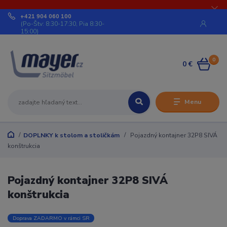
+421 904 060 100
(Po-Štv: 8:30-17:30, Pia 8:30-
15:00)
0
0 €
Menu
DOPLNKY k stolom a stoličkám
Pojazdný kontajner 32P8 SIVÁ
konštrukcia
Pojazdný kontajner 32P8 SIVÁ
konštrukcia
Doprava ZADARMO v rámci SR