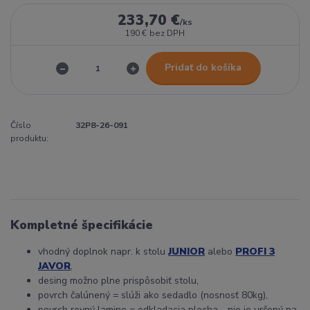
233,70 €
/
ks
190 €
bez DPH
Pridať do košíka
Číslo
32P8-26-091
produktu:
Kompletné špecifikácie
vhodný doplnok napr. k stolu
JUNIOR
alebo
PROFI 3
JAVOR
,
desing možno plne prispôsobiť stolu,
povrch čalúnený = slúži ako sedadlo (nosnosť 80kg),
povrch rovný lamino = odkladacia plocha - nie je určený na