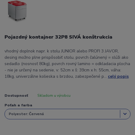
Pojazdný kontajner 32P8 SIVÁ konštrukcia
vhodný doplnok napr. k stolu JUNIOR alebo PROFI 3 JAVOR,
desing možno plne prispôsobiť stolu, povrch čalúnený = slúži ako
sedadlo (nosnosť 80kg), povrch rovný lamino = odkladacia plocha
- nie je určený na sedenie, v: 52cm x š: 39cm x h: 55cm, váha:
18kg, univerzálne kolieska s brzdou, zabezpečené p...
celý popis
Dostupnosť
Skladom u výrobcu
Poťah a farba