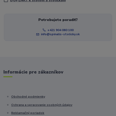
DOPLNKY k stolom a stoličkám
Potrebujete poradiť?
+421 904 060 100
info@spinalis-stolicky.sk
Informácie pre zákazníkov
Obchodné podmienky
Ochrana a spracovanie osobných údajov
Reklamačný poriadok