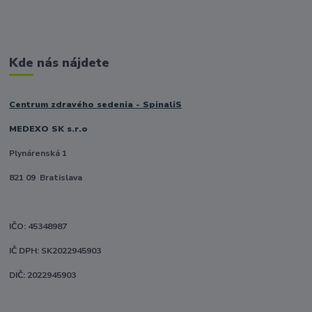
Kde nás nájdete
Centrum zdravého sedenia - SpinaliS
MEDEXO SK s.r.o
Plynárenská 1
821 09 Bratislava
IČO: 45348987
IČ DPH: SK2022945903
DIČ: 2022945903