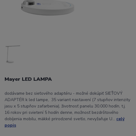
Mayer LED LAMPA
dodávame bez sieťového adaptéru - možné dokúpiť SIEŤOVÝ
ADAPTÉR k led lampe, 35 variant nastavení (7 stupňov intenzity
jasu x 5 stupňov zafarbenia), životnosť panelu 30.000 hodín, t.j.
16 rokov pri svietení 5 hodín denne, možnosť bezdrôtového
dobíjenia mobilu, mäkké prirodzené svetlo, nevyžařuje U...
celý
popis