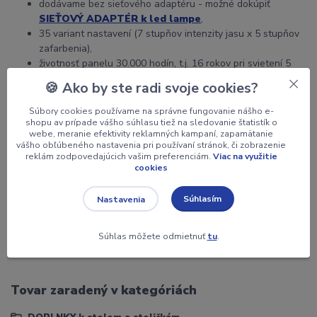
dodávame bez sieťového adaptéru - možné dokúpiť
SIEŤOVÝ ADAPTÉR k led lampe
,
35 variant nastavení (7 stupňov intenzity jasu x 5 stupňov
zafarbenia),
životnosť panelu 30.000 hodín, t.j. 16 rokov pri svietení 5
hodín denne,
🍪 Ako by ste radi svoje cookies?
možnosť bezdrôtového dobíjenia mobilu,
mäkké prirodzené svetlo,
Súbory cookies používame na správne fungovanie nášho e-
nevyžařuje UV spôsobujúce stárnutie, bolesti hlavy a očí,
shopu av prípade vášho súhlasu tiež na sledovanie štatistík o
webe, meranie efektivity reklamných kampaní, zapamätanie
neoslňuje, nepriťahuje hmyz,
vášho obľúbeného nastavenia pri používaní stránok, či zobrazenie
dotykové intuitivne ovládanie, jednoduchý a praktický
reklám zodpovedajúcich vašim preferenciám.
Viac na využitie
dizajn,
cookies
inteligentná pamäť posledného nastavenia,
robustný podstavec ø 19 cm = istá stabilita,
Súhlasím
Nastavenia
vysoká variabilita nastavení LED panelu do výšky a sklonu,
telo je zo zliatiny hliníku a plastu (ABS) v bielej farbe
Súhlas môžete odmietnuť
tu
.
ZÁRUKA 3 ROKY
Tovar zaradený v kategóriách