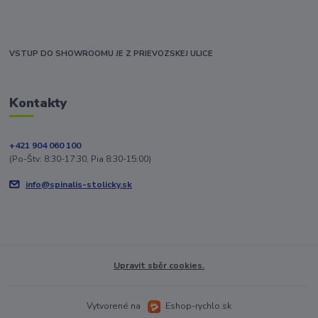
VSTUP DO SHOWROOMU JE Z PRIEVOZSKEJ ULICE
Kontakty
+421 904 060 100
(Po-Štv: 8:30-17:30, Pia 8:30-15:00)
info@spinalis-stolicky.sk
Upravit sběr cookies.
Vytvorené na
Eshop-rychlo.sk