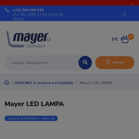
+421 904 060 100
(Po-Štv: 8:30-17:30, Pia 8:30-
15:00)
0
0 €
Menu
DOPLNKY k stolom a stoličkám
Mayer LED LAMPA
Mayer LED LAMPA
Doprava ZADARMO v rámci SR