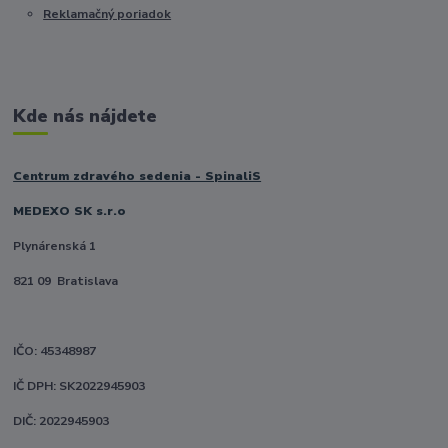
Reklamačný poriadok
Kde nás nájdete
Centrum zdravého sedenia - SpinaliS
MEDEXO SK s.r.o
Plynárenská 1
821 09 Bratislava
IČO: 45348987
IČ DPH: SK2022945903
DIČ: 2022945903