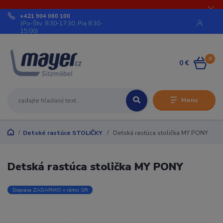
+421 904 060 100
(Po-Štv: 8:30-17:30, Pia 8:30-
15:00)
0
0 €
Menu
Detské rastúce STOLIČKY
Detská rastúca stolička MY PONY
Detská rastúca stolička MY PONY
Doprava ZADARMO v rámci SR