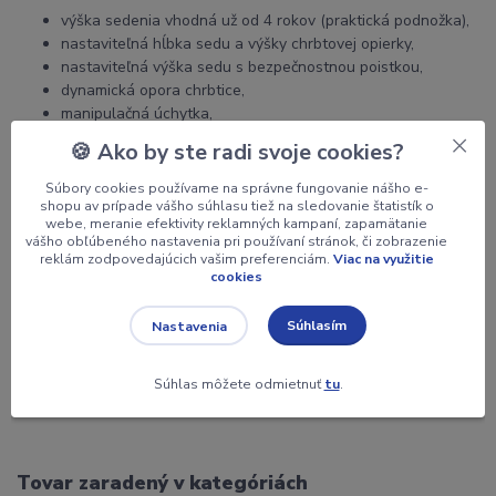
výška sedenia vhodná už od 4 rokov (praktická podnožka),
nastaviteľná hĺbka sedu a výšky chrbtovej opierky,
nastaviteľná výška sedu s bezpečnostnou poistkou,
dynamická opora chrbtice,
manipulačná úchytka,
kolieska s brzdou voľba:
🍪 Ako by ste radi svoje cookies?
ON - pri zaťažení sa netočí; OFF točí sa vždy,
Súbory cookies používame na správne fungovanie nášho e-
shopu av prípade vášho súhlasu tiež na sledovanie štatistík o
webe, meranie efektivity reklamných kampaní, zapamätanie
vášho obľúbeného nastavenia pri používaní stránok, či zobrazenie
reklám zodpovedajúcich vašim preferenciám.
Viac na využitie
cookies
Súhlasím
Nastavenia
ZÁRUKA 5 ROKOV,
doprava ZDARMA v rámci SR,
Súhlas môžete odmietnuť
tu
.
vhodná stolička k rastúcemu stolu JUNIOR
Tovar zaradený v kategóriách