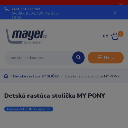
+421 904 060 100
(Po-Štv: 8:30-17:30, Pia 8:30-
15:00)
0
0 €
Menu
Detské rastúce STOLIČKY
Detská rastúca stolička MY PONY
Detská rastúca stolička MY PONY
Doprava ZADARMO v rámci SR