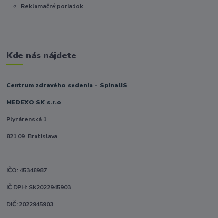
Reklamačný poriadok
Kde nás nájdete
Centrum zdravého sedenia - SpinaliS
MEDEXO SK s.r.o
Plynárenská 1
821 09 Bratislava
IČO: 45348987
IČ DPH: SK2022945903
DIČ: 2022945903