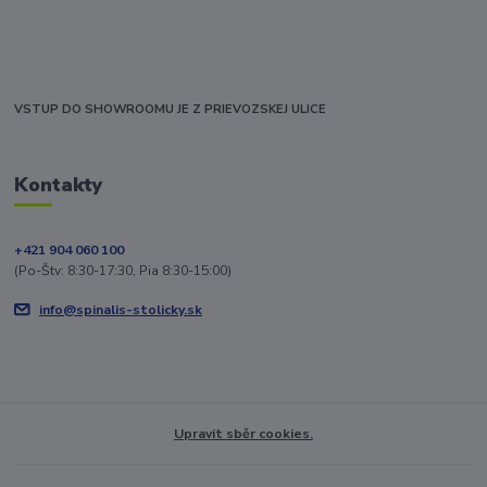
VSTUP DO SHOWROOMU JE Z PRIEVOZSKEJ ULICE
Kontakty
+421 904 060 100
(Po-Štv: 8:30-17:30, Pia 8:30-15:00)
info@spinalis-stolicky.sk
Upravit sběr cookies.