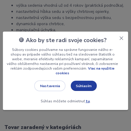
výška sedenia vhodná už od 4 rokov (praktická podnožka),
nastaviteľná hĺbka sedu a výšky chrbtovej opierky,
nastaviteľná výška sedu s bezpečnostnou poistkou,
dynamická opora chrbtice,
manipulačná úchytka,
kolieska s brzdou voľba:
🍪 Ako by ste radi svoje cookies?
ON - pri zaťažení sa netočí; OFF točí sa vždy,
Súbory cookies používame na správne fungovanie nášho e-
shopu av prípade vášho súhlasu tiež na sledovanie štatistík o
webe, meranie efektivity reklamných kampaní, zapamätanie
vášho obľúbeného nastavenia pri používaní stránok, či zobrazenie
reklám zodpovedajúcich vašim preferenciám.
Viac na využitie
cookies
Súhlasím
Nastavenia
ZÁRUKA 5 ROKOV,
doprava ZDARMA v rámci SR,
Súhlas môžete odmietnuť
tu
.
vhodná stolička k rastúcemu stolu JUNIOR
Tovar zaradený v kategóriách