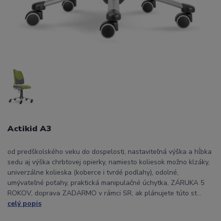
Actikid A3
od predškolského veku do dospelosti, nastaviteľná výška a hĺbka
sedu aj výška chrbtovej opierky, namiesto koliesok možno klzáky,
univerzálne kolieska (koberce i tvrdé podlahy), odolné,
umývateľné poťahy, praktická manipulačné úchytka, ZÁRUKA 5
ROKOV, doprava ZADARMO v rámci SR, ak plánujete túto st...
celý popis