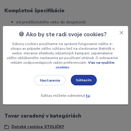
Kompletné špecifikácie
od predškolského veku do dospelosti,
nastaviteľná výška a hĺbka sedu aj výška chrbtovej opierky,
🍪 Ako by ste radi svoje cookies?
namiesto koliesok možno
klzáky
,
univerzálne kolieska (koberce i tvrdé podlahy),
Súbory cookies používame na správne fungovanie nášho e-
odolné, umývateľné poťahy,
shopu av prípade vášho súhlasu tiež na sledovanie štatistík o
praktická manipulačné úchytka,
webe, meranie efektivity reklamných kampaní, zapamätanie
vášho obľúbeného nastavenia pri používaní stránok, či zobrazenie
ZÁRUKA 5 ROKOV,
reklám zodpovedajúcich vašim preferenciám.
Viac na využitie
doprava ZADARMO v rámci SR,
cookies
ak plánujete túto stoličku umiestniť pre menšie dieťa k
štandardnému stolu tj. výška cca 75 cm, doporučujeme
Súhlasím
Nastavenia
namiesto štandardného piestu kúpiť
vyšší piest
, kde dieťa
musí mať pevnú oporu pod nohami alebo
vyšší piest s
kruhom
, kde už táto opora v podobe kruhu je zabudovaná
Súhlas môžete odmietnuť
tu
.
Tovar zaradený v kategóriách
Detské rastúce STOLIČKY