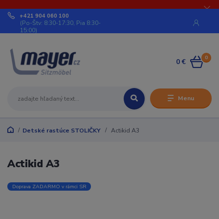
+421 904 060 100
(Po-Štv: 8:30-17:30, Pia 8:30-
15:00)
0
0 €
Menu
Detské rastúce STOLIČKY
Actikid A3
Actikid A3
Doprava ZADARMO v rámci SR